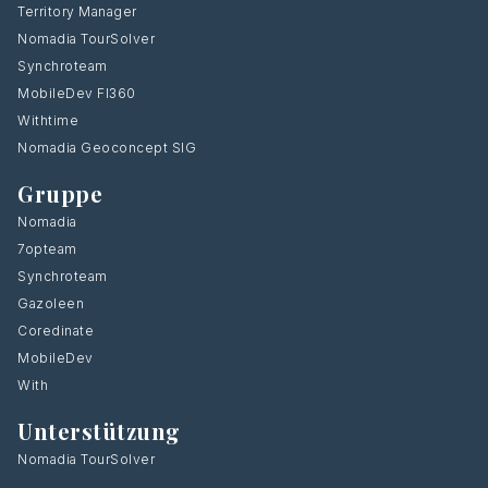
Territory Manager
Nomadia TourSolver
Synchroteam
MobileDev FI360
Withtime
Nomadia Geoconcept SIG
Gruppe
Nomadia
7opteam
Synchroteam
Gazoleen
Coredinate
MobileDev
With
Unterstützung
Nomadia TourSolver