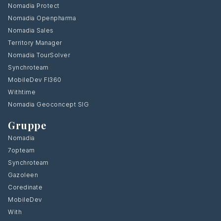
Nomadia Protect
Nomadia Openpharma
Nomadia Sales
Territory Manager
Nomadia TourSolver
Synchroteam
MobileDev FI360
Withtime
Nomadia Geoconcept SIG
Gruppe
Nomadia
7opteam
Synchroteam
Gazoleen
Coredinate
MobileDev
With