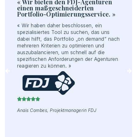
« Wir bieten den FDJ-Agenturen
« 
einen maßgeschneiderten
un
Portfolio-Optimierungsservice. »
Üb
Ak
«
Wir
haben
daher
beschlossen
,
ein
nt-
«
I
spezialisiertes
Tool
zu
suchen
,
das
uns
vo
dabei
hilft
,
das
Portfolio „on
demand
“
nach
übe
mehreren
Kriterien
zu
optimieren
und
un
auszubalancieren
, um
schnell
auf
die
ein
spezifischen
Anforderungen
der
Agenturen
ie
geo
reagieren
zu
können
.
»
hen
Inf
ist
Anz
Anaïs Combes,
Projektmanagerin
FDJ