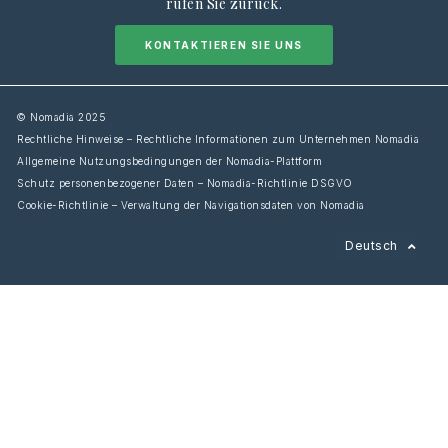
rufen Sie zurück.
KONTAKTIEREN SIE UNS
© Nomadia 2025
Rechtliche Hinweise – Rechtliche Informationen zum Unternehmen Nomadia
Allgemeine Nutzungsbedingungen der Nomadia-Plattform
Schutz personenbezogener Daten – Nomadia-Richtlinie DSGVO
Cookie-Richtlinie – Verwaltung der Navigationsdaten von Nomadia
Français
Deutsch
English
Español
Italiano