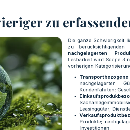
ieriger zu erfassende
Die ganze Schwierigkeit l
zu berücksichtigenden
nachgelagerten Produk
Lesbarkeit wird Scope 3 nu
vorherigen Kategorisieru
Transportbezogene 
nachgelagerter Gü
Kundenfahrten; Gesch
Einkaufsprodukbe
Sachanlageimmobil
Leasinggüter; Dienstl
Verkaufsproduktbez
Produkte; nachgelag
Investitionen.