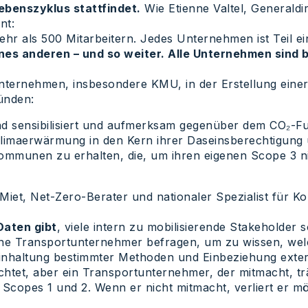
benszyklus stattfindet.
Wie Etienne Valtel, Generaldi
nt:
mehr als 500 Mitarbeitern. Jedes Unternehmen ist Teil 
nes anderen – und so weiter. Alle Unternehmen sind b
ternehmen, insbesondere KMU, in der Erstellung einer 
ründen:
d sensibilisiert und aufmerksam gegenüber dem CO₂-Fu
imaerwärmung in den Kern ihrer Daseinsberechtigung un
nen zu erhalten, die, um ihren eigenen Scope 3 nicht
et, Net-Zero-Berater und nationaler Spezialist für Ko
Daten gibt
, viele intern zu mobilisierende Stakeholde
ne Transportunternehmer befragen, um zu wissen, welch
inhaltung bestimmter Methoden und Einbeziehung exter
chtet, aber ein Transportunternehmer, der mitmacht, t
copes 1 und 2. Wenn er nicht mitmacht, verliert er mö