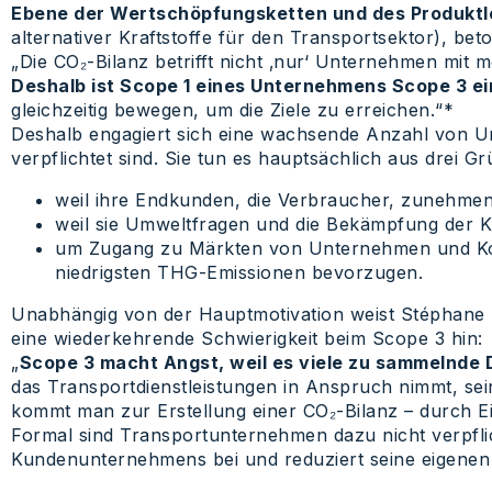
Ebene der Wertschöpfungsketten und des Produktle
alternativer Kraftstoffe für den Transportsektor), beto
„Die CO₂-Bilanz betrifft nicht ‚nur‘ Unternehmen mit 
Deshalb ist Scope 1 eines Unternehmens Scope 3 ei
gleichzeitig bewegen, um die Ziele zu erreichen.“*
Deshalb engagiert sich eine wachsende Anzahl von Un
verpflichtet sind. Sie tun es hauptsächlich aus drei G
weil ihre Endkunden, die Verbraucher, zunehmen
weil sie Umweltfragen und die Bekämpfung der Kl
um Zugang zu Märkten von Unternehmen und Kommu
niedrigsten THG-Emissionen bevorzugen.
Unabhängig von der Hauptmotivation weist Stéphane Mi
eine wiederkehrende Schwierigkeit beim Scope 3 hin:
„
Scope 3 macht Angst, weil es viele zu sammelnde 
das Transportdienstleistungen in Anspruch nimmt, sei
kommt man zur Erstellung einer CO₂-Bilanz – durch E
Formal sind Transportunternehmen dazu nicht verpfli
Kundenunternehmens bei und reduziert seine eigenen S