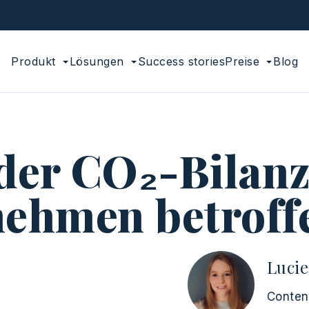
Produkt
Lösungen
Success stories
Preise
Blog
 der CO₂-Bilanz
ehmen betroff
Luci
Conten