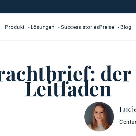
Produkt
Lösungen
Success stories
Preise
Blog
chtbrief: der 
Leitfaden
Luci
Conte