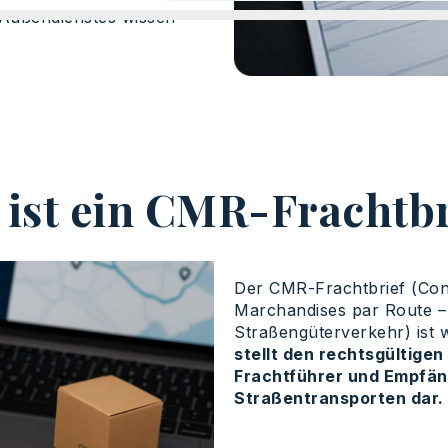
 Außendienstes wissen
 ist ein CMR-Frachtbr
Der CMR-Frachtbrief (Conv
Marchandises par Route –
Straßengüterverkehr) ist 
stellt den rechtsgültige
Frachtführer und Empfän
Straßentransporten dar.