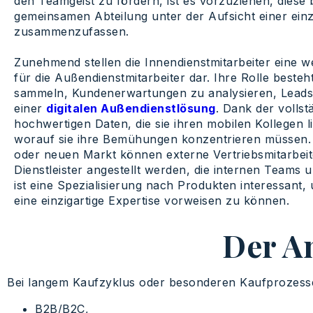
den Teamgeist zu fördern, ist es vorzuziehen, diese b
gemeinsamen Abteilung unter der Aufsicht einer ein
zusammenzufassen.
Zunehmend stellen die Innendienstmitarbeiter eine w
für die Außendienstmitarbeiter dar. Ihre Rolle besteh
sammeln, Kundenerwartungen zu analysieren, Leads zu
einer
digitalen Außendienstlösung
. Dank der vollst
hochwertigen Daten, die sie ihren mobilen Kollegen li
worauf sie ihre Bemühungen konzentrieren müssen. 
oder neuen Markt können externe Vertriebsmitarbeit
Dienstleister angestellt werden, die internen Teams u
ist eine Spezialisierung nach Produkten interessan
eine einzigartige Expertise vorweisen zu können.
Der A
Bei langem Kaufzyklus oder besonderen Kaufprozessen
B2B/B2C,