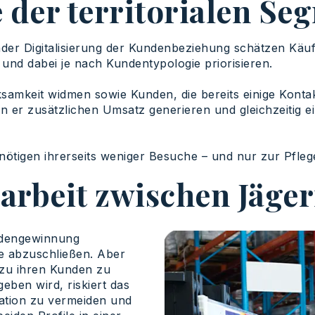
e der territorialen S
r Digitalisierung der Kundenbeziehung schätzen Käufe
nd dabei je nach Kundentypologie priorisieren.
mkeit widmen sowie Kunden, die bereits einige Konta
n er zusätzlichen Umsatz generieren und gleichzeitig ei
enötigen ihrerseits weniger Besuche – und nur zur Pfle
rbeit zwischen Jäge
ndengewinnung
te abzuschließen. Aber
 zu ihren Kunden zu
eben wird, riskiert das
uation zu vermeiden und