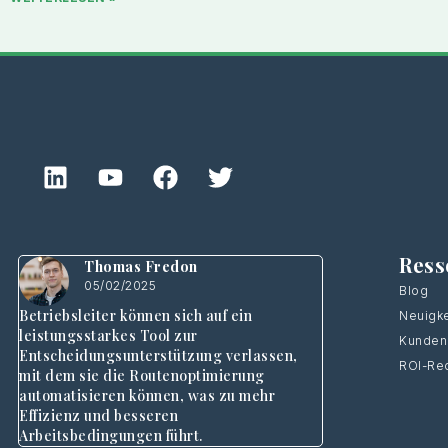
Ress
Thomas Fredon
05/02/2025
Blog
Betriebsleiter können sich auf ein
Neuigke
leistungsstarkes Tool zur
Kunden
Entscheidungsunterstützung verlassen,
ROI-Re
mit dem sie die Routenoptimierung
automatisieren können, was zu mehr
Effizienz und besseren
Arbeitsbedingungen führt.