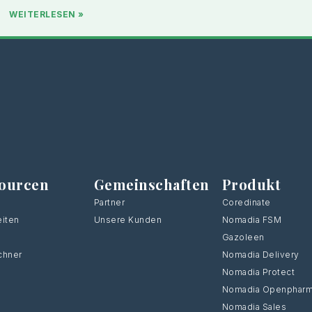
WEITERLESEN »
ourcen
Gemeinschaften
Produkt
Partner
Coredinate
iten
Unsere Kunden
Nomadia FSM
Gazoleen
chner
Nomadia Delivery
Nomadia Protect
Nomadia Openphar
Nomadia Sales