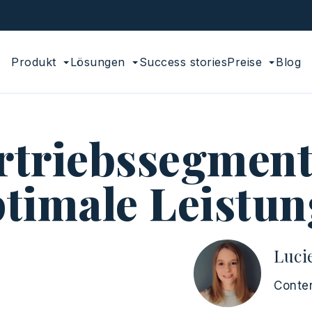
Produkt
Lösungen
Success stories
Preise
Blog
rtriebssegment
timale Leistu
Luci
Conte