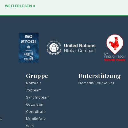
WEITERLESEN »
Gruppe
Unterstützung
Nomadia
Nomadia TourSolver
7opteam
Synchroteam
Gazoleen
Coredinate
ma
MobileDev
With