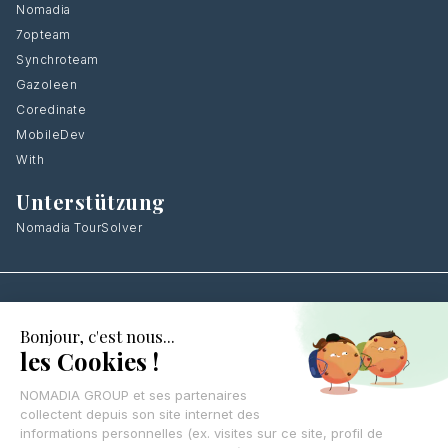
Nomadia
7opteam
Synchroteam
Gazoleen
Coredinate
MobileDev
With
Unterstützung
Nomadia TourSolver
Hinterlassen Sie Ihre Kontaktdaten
,
Wir
rufen Sie zurück.
KONTAKTIEREN SIE UNS