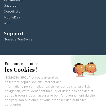
Gazoleen
Coredinate
MobileDev
With
Support
Nomadia TourSolver
Laissez vos coordonnées
,
on vous rappelle
CONTACTEZ-NOUS
© Nomadia 2025
Mentions légales – Informations juridiques société Nomadia
Conditions générales d’utilisation
Politique de cookies – Gestion données navigation Nomadia