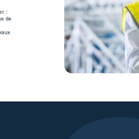
r :
ge de
veaux