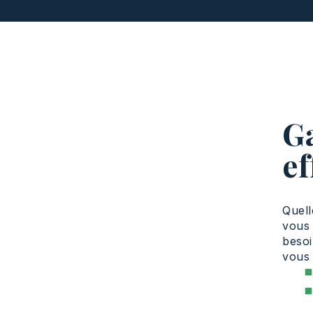
G
ef
Quell
vous 
besoi
vous 