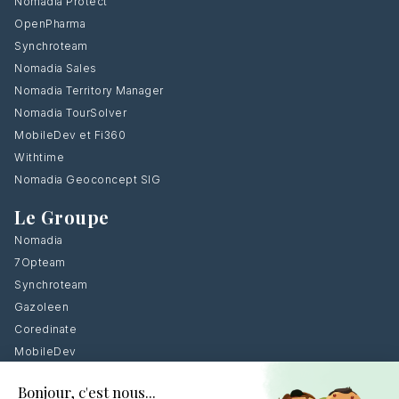
Nomadia Protect
OpenPharma
Synchroteam
Nomadia Sales
Nomadia Territory Manager
Nomadia TourSolver
MobileDev et Fi360
Withtime
Nomadia Geoconcept SIG
Le Groupe
Nomadia
7Opteam
Synchroteam
Gazoleen
Coredinate
MobileDev
With