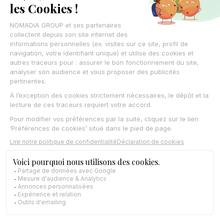
Support
Nomadia TourSolver
Laissez vos coordonnées
,
on vous rappelle
CONTACTEZ-NOUS
© Nomadia 2025
Mentions légales – Informations juridiques société Nomadia
Conditions générales d’utilisation
Politique de cookies – Gestion données navigation Nomadia
Protection des données personnelles – Politique Nomadia RGPD
English
Français
Español
Italiano
Deutsch