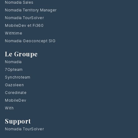
Nomadia Sales
Nomadia Territory Manager
Nomadia TourSolver
MobileDev et Fi360
Withtime
Nomadia Geoconcept SIG
Le Groupe
Nomadia
7Opteam
Synchroteam
Gazoleen
Coredinate
MobileDev
With
Support
Nomadia TourSolver