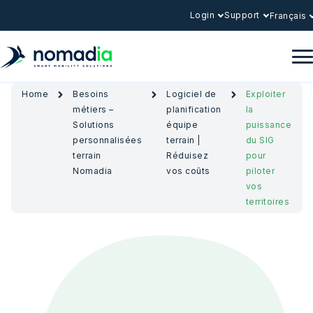
Login
Support
Français
Home
Besoins
Logiciel de
Exploiter
métiers –
planification
la
Solutions
équipe
puissance
personnalisées
terrain |
du SIG
terrain
Réduisez
pour
Nomadia
vos coûts
piloter
vos
territoires