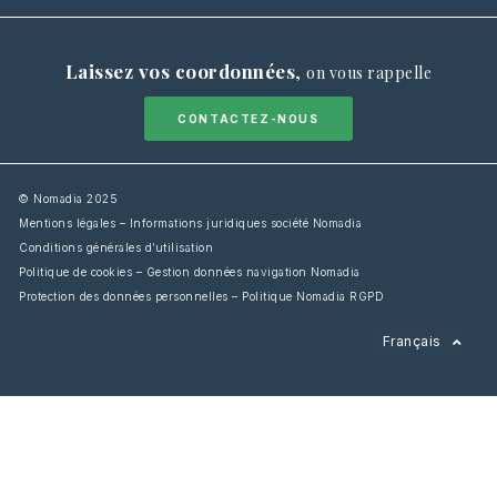
Laissez vos coordonnées
,
on vous rappelle
CONTACTEZ-NOUS
© Nomadia 2025
Mentions légales – Informations juridiques société Nomadia
Conditions générales d’utilisation
Politique de cookies – Gestion données navigation Nomadia
Protection des données personnelles – Politique Nomadia RGPD
English
Français
Español
Italiano
Deutsch