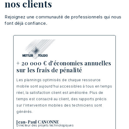
nos clients
Rejoignez une communauté de professionnels qui nous
font déjà confiance.
+1
+ 20 000 € d'économies annuelles
sur les frais de pénalité
A te
gne,
nos 
Les plannings optimisés de chaque ressource
-
de t
mobile sont aujourd’hui accessibles à tous en temps
prod
réel, la satisfaction client est améliorée. Plus de
te.
temp
temps est consacré au client, des rapports précis
qual
sur l’intervention mobiles des techniciens sont
générés.
Eri
Resp
Jean-Paul CANONNE
Directeur des projets technologiques