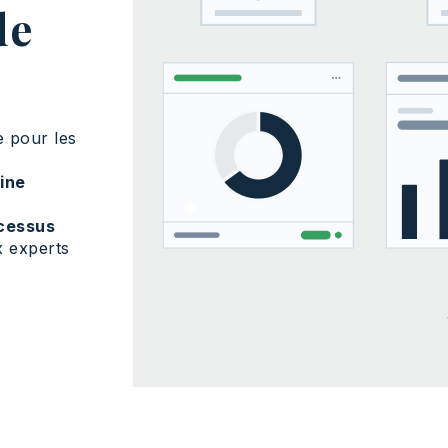
de
e pour les
ine
ocessus
x experts