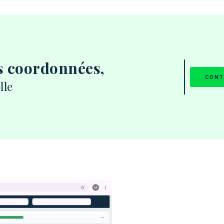
s coordonnées,
CONT
lle