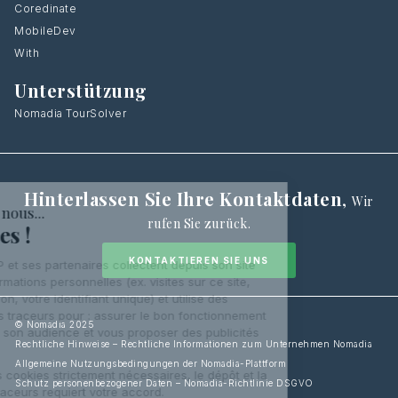
Coredinate
MobileDev
With
Unterstützung
Nomadia TourSolver
Hinterlassen Sie Ihre Kontaktdaten
,
Wir
rufen Sie zurück.
KONTAKTIEREN SIE UNS
© Nomadia 2025
Rechtliche Hinweise – Rechtliche Informationen zum Unternehmen Nomadia
Allgemeine Nutzungsbedingungen der Nomadia-Plattform
Schutz personenbezogener Daten – Nomadia-Richtlinie DSGVO