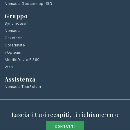
Nomadia Geoconcept SIG
Gruppo
Synchroteam
Nomadia
Gazoleen
Coredinate
7Opteam
MobileDev e Fi360
With
Assistenza
Nomadia TourSolver
Lascia i tuoi recapiti, ti richiameremo
CONTATTI