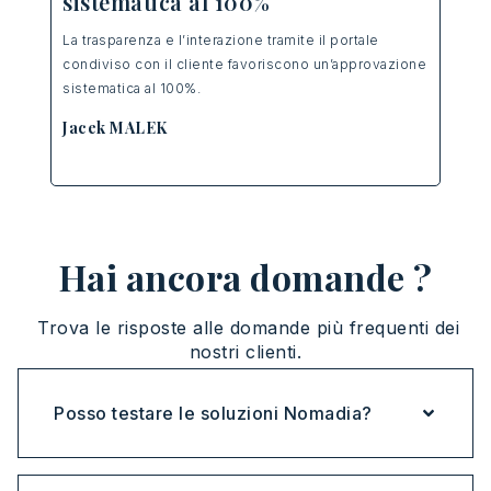
st
sistematica al 100%
L’
in
La
trasparenza
e l’
interazione
tramite
il portale
da
u
condiviso
con il cliente
favoriscono
un’approvazione
r il
div
sistematica
al 100%.
Cor
Jacek MALEK
Ma
Dire
Hai ancora domande ?
Trova
le
risposte
alle
domande
più
frequenti
dei
nostri
clienti
.
Posso testare le soluzioni Nomadia?