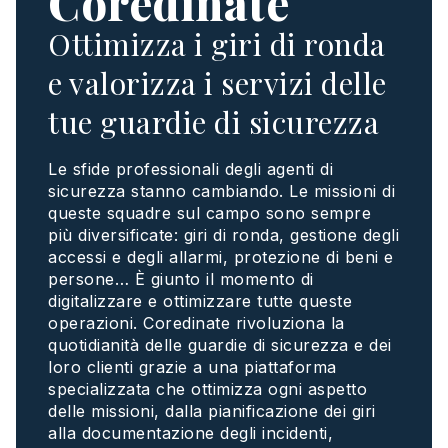
Coredinate
Ottimizza i giri di ronda
e valorizza i servizi delle
tue guardie di sicurezza
Le
sfide
professionali
degli
agenti
di
sicurezza
stanno
cambiando
. Le
missioni
di
queste
squadre
sul
campo sono sempre
più
diversificate
:
giri
di
ronda
,
gestione
degli
accessi
e
degli
allarmi
,
protezione
di
beni
e
persone
… È
giunto
il
momento
di
digitalizzare
e
ottimizzare
tutte
queste
operazioni
.
Coredinate
rivoluziona
la
quotidianità
delle
guardie
di
sicurezza
e dei
loro
clienti
grazie
a
una
piattaforma
specializzata
che
ottimizza
ogni
aspetto
delle
missioni
, dalla
pianificazione
dei
giri
alla
documentazione
degli
incidenti
,