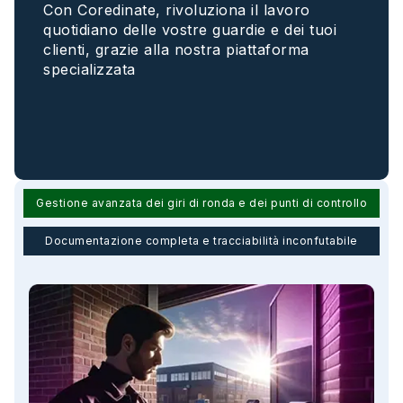
Con
Coredinate
,
rivoluziona
il
lavoro
quotidiano
delle
vostre
guardie
e dei
tuoi
clienti
,
grazie
alla
nostra
piattaforma
specializzata
Gestione avanzata dei giri di ronda e dei punti di controllo
Documentazione completa e tracciabilità inconfutabile