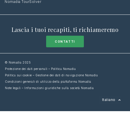
Nomadia TourSolver
Lascia i tuoi recapiti, ti richiameremo
CONTATTI
© Nomadia 2025
Protezione dei dati personali – Politica Nomadia
Politica sui cookie – Gestione dei dati di navigazione Nomadia
Condizioni generali di utilizzo della piattaforma Nomadia
Note legali – Informazioni giuridiche sulla società Nomadia
Français
Italiano
English
Español
Deutsch