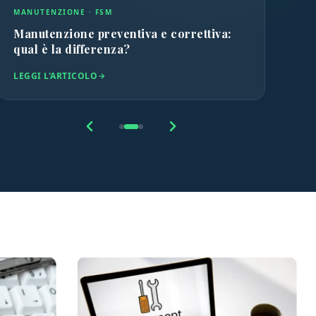
MANUTENZIONE · FSM
COSTI ·
Manutenzione preventiva e correttiva:
Calcol
qual è la differenza?
il cos
LEGGI L'ARTICOLO
LEGGI 