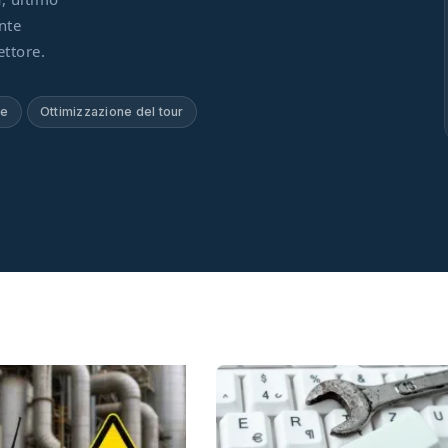
PERFORMANCE · COMMERCIALE
nte
Gestire le performance commerciali sul
ettore.
campo con i KPI
LEGGI L'ARTICOLO
ne
Ottimizzazione del tour