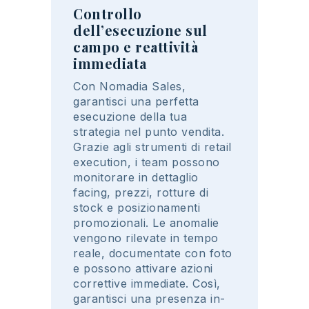
Controllo
dell’esecuzione sul
campo e reattività
immediata
Con Nomadia Sales,
garanti
sci
una
perfetta
esecuzione
della
tua
s
trategia
nel
punto
vendita
.
Grazie
agli
strumenti
di
retail
execution
,
i
team
possono
monitorare
in
dettaglio
facing
,
prezzi
,
rotture
di
stock e
posizionamenti
promozionali
.
Le anomalie
vengono
rilevate
in tempo
reale
,
documentate
con
foto
e
possono
attivare
azioni
correttive
immediate
.
Così
,
garanti
sci
una
presenza
in-