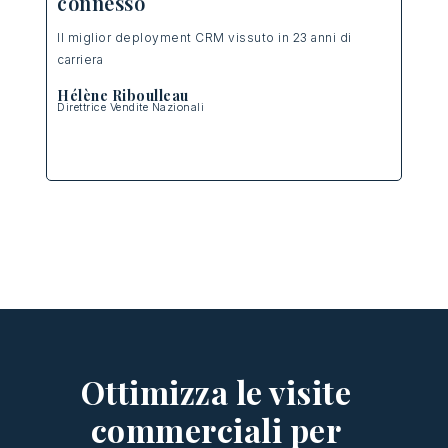
connesso
Un
di
mia
.
Il
miglior
deployment
CRM
vissuto
in 23
anni
di
carriera
La
s
com
Hélène Riboulleau
Direttrice
Vendite
Nazionali
Jul
Diret
Ottimizza le visite
commerciali per