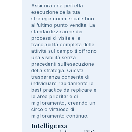
Assicura
una
perfetta
esecuzione
della
tua
strategia
commerciale
fino
all’ultimo
punto
vendita
. La
standardizzazione
dei
processi
di visita e la
tracciabilità
completa
delle
attività
sul
campo
t
i
offrono
una
visibilità senza
precedenti
sull’esecuzione
della
strategia
.
Questa
trasparenza
consente di
individuare
rapidamente
le
best practice da
replicare
e
le aree
prioritarie
di
miglioramento
,
creando
un
circolo
virtuoso
di
miglioramento
continuo.
Intelligenza