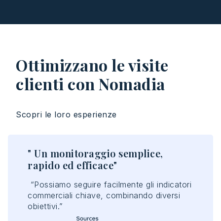
Ottimizzano le visite
clienti con Nomadia
Scopri
le
loro
esperienze
in
" Un monitoraggio semplice,
rapido ed efficace"
“
Possiamo
seguire
facilmente
gli
indicatori
commerciali
chiave
,
combinando
diversi
obiettivi
.”
lla