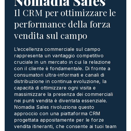
Nomadia Sales
Il CRM per ottimizzare le
performance della forza
vendita sul campo
L’
eccellenza
commerciale
sul
campo
rappresenta
un
vantaggio
competitivo
cruciale in un mercato in
cui
la
relazione
con il cliente è fondamentale. Di
fronte
a
consumatori
ultra-
informati
e
canali
di
distribuzione
in continua
evoluzione
, la
capacità
di
ottimizzare
ogni
visita e
massimizzare
la
presenza
dei
commerciali
nei
punti
vendita
è
diventata
essenziale
.
Nomadia Sales
rivoluziona
questo
approccio
con
una
piattaforma
CRM
progettata
appositamente
per le
forze
vendita
itineranti
,
che
consente
ai
tuoi
team