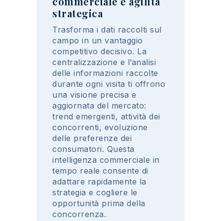
commerciale e agilità
strategica
Trasforma
i
dati
raccolti
sul
campo in un
vantaggio
competitivo
decisivo
. La
centralizzazione
e l’
analisi
delle
informazioni
raccolte
durante
ogni
visita
t
i
offrono
una
visione
precisa
e
aggiornata
del
mercato:
trend
emergenti
,
attività
dei
concorrenti
,
evoluzione
delle
preferenze
dei
consumatori
.
Questa
intelligenza
commerciale in
tempo
reale
consente di
adattare
rapidamente
la
strategia
e
cogliere
le
opportunità
prima della
concorrenza
.