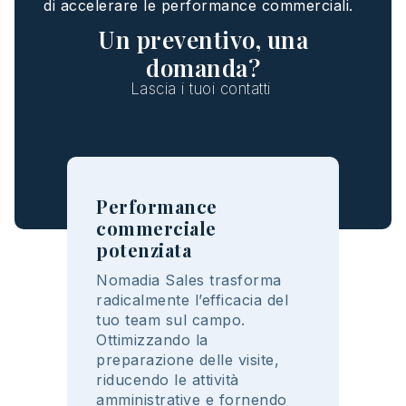
di
accelerare
le performance
commerciali
.
Un preventivo, una
domanda?
Lascia
i
tuoi
contatti
Performance
commerciale
potenziata
Nomadia Sales
trasforma
radicalmente
l’
efficacia
del
tuo
team
sul
campo.
Ottimizzando
la
preparazione
delle visite,
riducendo
le
attività
amministrative
e
fornendo