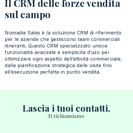
Il CRM delle forze vendita
sul campo
Nomadia Sales è la
soluzione
CRM di
riferimento
per le
aziende
che
gestiscono
team
commerciali
itineranti
.
Questo
CRM
specializzato
unisce
funzionalità
avanzate
e
semplicità
d’
uso
per
ottimizzare
ogni
aspetto
dell’attività
commerciale,
dalla
pianificazione
strategica
delle visite
fino
all’esecuzione
perfetta
in
punto
vendita
.
Lascia i tuoi contatti,
Ti
richiamiamo