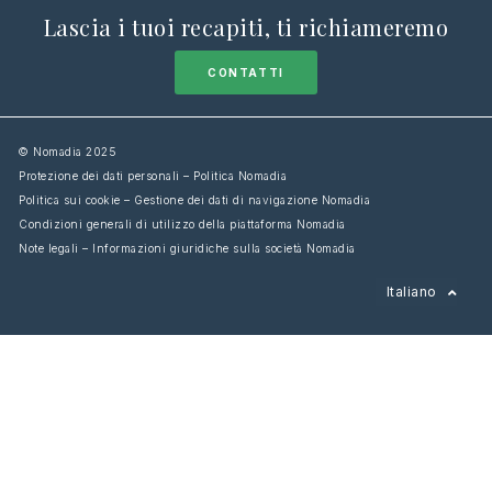
Lascia i tuoi recapiti, ti richiameremo
CONTATTI
© Nomadia 2025
Protezione dei dati personali – Politica Nomadia
Politica sui cookie – Gestione dei dati di navigazione Nomadia
Condizioni generali di utilizzo della piattaforma Nomadia
Note legali – Informazioni giuridiche sulla società Nomadia
Français
Italiano
English
Español
Deutsch