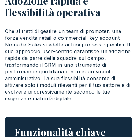
Adozione rapida e
flessibilità operativa
Che
si tratti
di gestire
un team
di
promoter
,
una
forza
vendita
retail
o
commerciali
key
account
,
Nomadia Sales si
adatta
ai
tuoi
processi
specifici
. Il
suo
approccio
user-
centric
garantisce
un’adozione
rapida
da parte delle
squadre
sul
campo,
trasformando
il CRM in
uno
strumento
di
performance
quotidiana
e non in un
vincolo
amministrativo
. La sua
flessibilità
consente di
attivare
solo i
moduli
rilevanti
per il
tuo
settore
e di
evolvere
progressivamente
secondo
le
tue
esigenze
e
maturità
digitale.
Funzionalità chiave