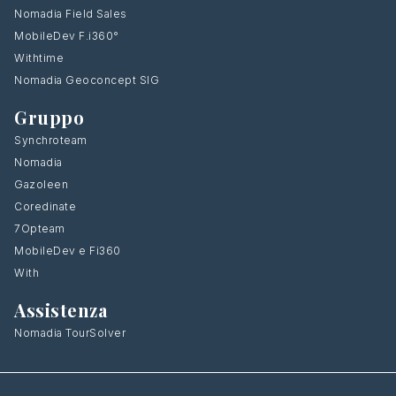
Nomadia Field Sales
MobileDev F.i360°
Withtime
Nomadia Geoconcept SIG
Gruppo
Synchroteam
Nomadia
Gazoleen
Coredinate
7Opteam
MobileDev e Fi360
With
Assistenza
Nomadia TourSolver