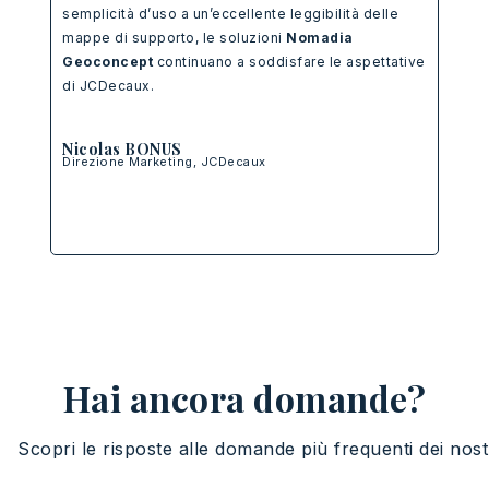
aiut
semplicità d’uso a un’eccellente leggibilità delle
geom
mappe di supporto, le soluzioni
Nomadia
alla
Geoconcept
continuano a soddisfare le aspettative
geog
di JCDecaux.
l’an
pren
Nicolas BONUS
nost
Direzione Marketing, JCDecaux
Chr
Resp
Hai ancora domande?
Scopri
le
risposte
alle
domande
più
frequenti
dei
nost