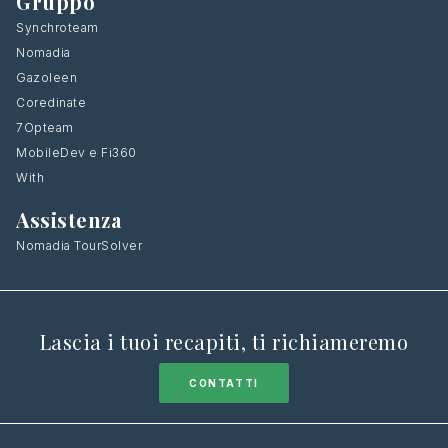
Gruppo
Synchroteam
Nomadia
Gazoleen
Coredinate
7Opteam
MobileDev e Fi360
With
Assistenza
Nomadia TourSolver
Lascia i tuoi recapiti, ti richiameremo
CONTATTI