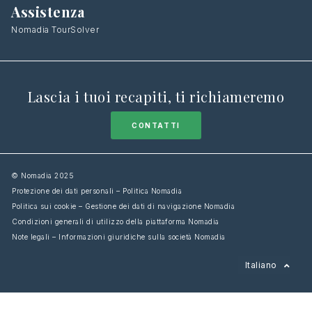
Assistenza
Nomadia TourSolver
Lascia i tuoi recapiti, ti richiameremo
CONTATTI
© Nomadia 2025
Protezione dei dati personali – Politica Nomadia
Politica sui cookie – Gestione dei dati di navigazione Nomadia
Condizioni generali di utilizzo della piattaforma Nomadia
Note legali – Informazioni giuridiche sulla società Nomadia
Français
Italiano
English
Español
Deutsch