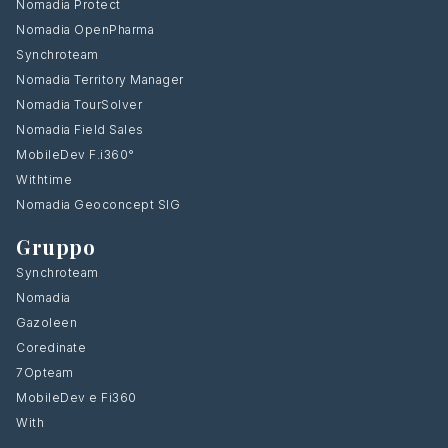
Nomadia Protect
Nomadia OpenPharma
Synchroteam
Nomadia Territory Manager
Nomadia TourSolver
Nomadia Field Sales
MobileDev F.i360°
Withtime
Nomadia Geoconcept SIG
Gruppo
Synchroteam
Nomadia
Gazoleen
Coredinate
7Opteam
MobileDev e Fi360
With