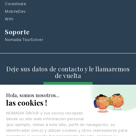
Coredinate
MobileDev
With
Soporte
Nomadia TourSolver
Deje sus datos de contacto y le llamaremos
de vuelta
CONTÁCTANOS
© Nomadia 2025
Aviso legal
Condiciones generales de uso de la plataforma Nomadia
Política de cookies – Gestión de datos de navegación Nomadia
Protección de datos personales – Política Nomadia