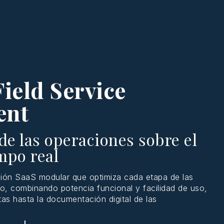
ield Service
ent
e las operaciones sobre el
mpo real
ción
SaaS
modular
que
optimiza
cada
etapa
de las
no
,
combinando
potencia
funcional
y
facilidad
de
uso
,
tas
hasta
la
documentación
digital de las