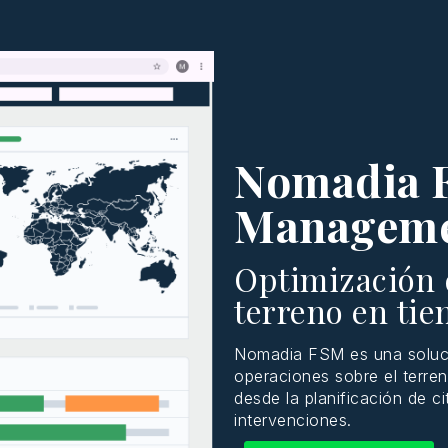
Nomadia F
Managem
Optimización d
terreno en tie
Nomadia FSM es
una
solu
operaciones
sobre el
terre
desde
la
planificación
de ci
intervenciones
.