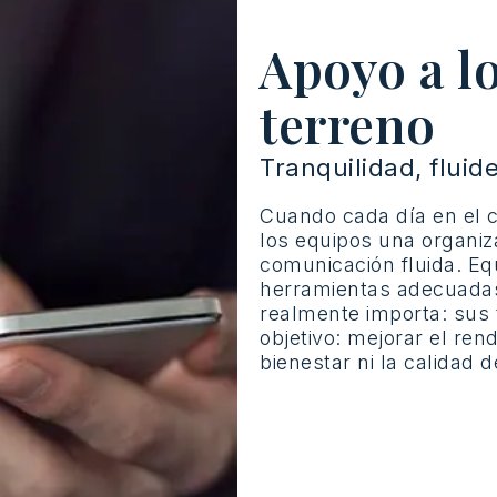
Apoyo a lo
terreno
Tranquilidad, fluid
Cuando cada día en el c
los equipos una organiz
comunicación fluida. Eq
herramientas adecuadas
realmente importa: sus 
objetivo: mejorar el re
bienestar ni la calidad d