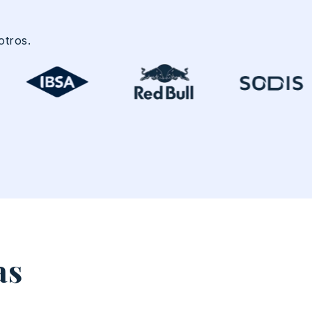
otros
.
as