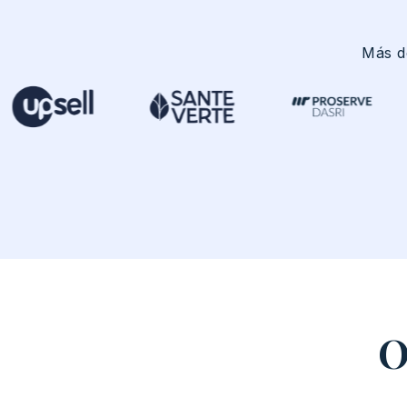
Más
d
O