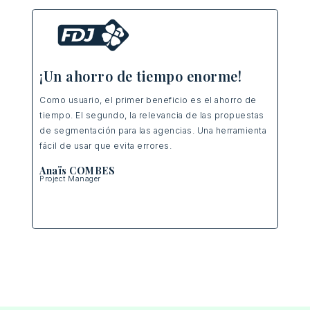
¡Un ahorro de tiempo enorme!
+1
Como
usuario
, el primer
beneficio
es el
ahorro
de
tiempo
. El
segundo
, la
relevancia
de las
propuestas
Ase
de
segmentación
para
las
agencias
. Una
herramienta
expl
ra.
fácil
de
usar
que
evita
errores
.
dist
y
m
Anaïs COMBES
Project Manager
ciu
Ség
Dire