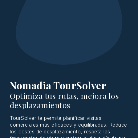
Nomadia TourSolver
Optimiza tus rutas, mejora los
desplazamientos
TourSolver
te
permite
planificar
visitas
comerciales
más
eficaces
y
equilibradas
.
Reduce
los
costes
de
desplazamiento
,
respeta
las