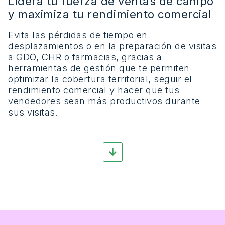
Lidera tu fuerza de ventas de campo
y maximiza tu rendimiento comercial
Evita las
pérdidas
de
tiempo
en
desplazamientos
o en la
preparación
de visitas
a GDO, CHR o
farmacias
, gracias a
herramientas
de
gestión
que te
permiten
optimizar
la
cobertura
territorial,
seguir
el
rendimiento
comercial
y
hacer
que tus
vendedores
sean
más
productivos
durante
sus visitas.