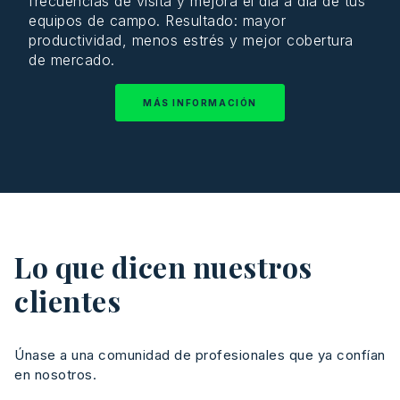
frecuencias
de visita y
mejora
el
día
a
día
de tus
equipos
de campo.
Resultado
:
mayor
productividad
,
menos
estrés
y
mejor
cobertura
de
mercado
.
MÁS INFORMACIÓN
Lo que dicen nuestros
clientes
Únase
a
una
comunidad
de
profesionales
que
ya
confían
en
nosotros
.