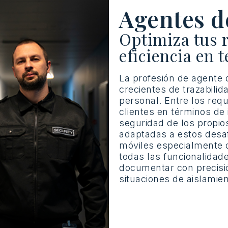
Agentes d
Optimiza tus 
eficiencia en 
La
profesión
de agente
crecientes
de
trazabilid
personal
. Entre los
requ
clientes en
términos
de 
seguridad
de los
propio
adaptadas
a
estos
desa
móviles
especialmente
todas
las
funcionalidad
documentar
con
precisi
situaciones
de
aislamie