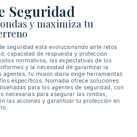
e Seguridad
rondas y maximiza tu
terreno
de
seguridad
está
evolucionando
ante
retos
ad
,
capacidad
de
respuesta
y
protección
isitos
normativos
, las
expectativas
de los
informes y la
necesidad
de
garantizar
la
s
agentes, tu
misión
diaria
exige
herramientas
fíos
específicos
. Nomadia
ofrece
soluciones
diseñadas
para los agentes de
seguridad
, con
es
necesarias
para
asegurar
las
rondas
,
ón
las
acciones
y
garantizar
tu
protección
en
nto
.