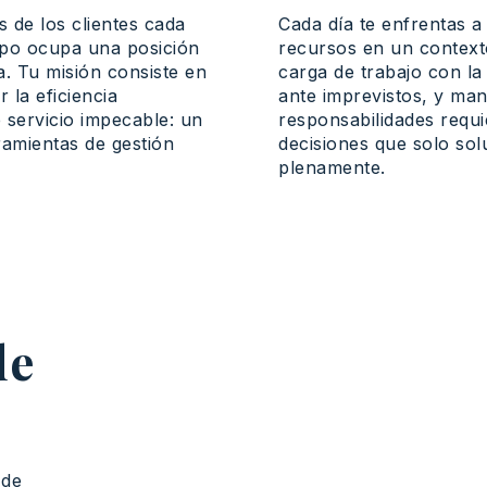
s
de los clientes
cada
Cada día te enfrentas a
mpo
ocupa
una
posición
recursos en un contexto
a
. Tu
misión
consiste en
carga de trabajo con la
r
la
eficiencia
ante imprevistos, y man
e
servicio
impecable
: un
responsabilidades requ
ramientas
de
gestión
decisiones que solo so
plenamente.
de
de