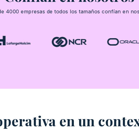
e 4000
empresas
de
todos
los
tamaños
confían
en
nos
 operativa en un conte