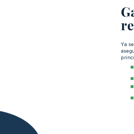
Ga
re
Ya s
asegu
princ