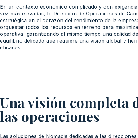
En un
contexto
económico
complicado
y con
exigencia
vez
más
elevadas
, la
Dirección
de
Operaciones
de Ca
estratégica
en el
corazón
del
rendimiento
de la
empres
orquestar
todos
los
recursos
en
terreno
para
maximiza
operativa
,
garantizando
al
mismo
tiempo
una
calidad
d
equilibrio
delicado
que
requiere
una
visión
global y
her
eficaces
.
Una visión completa 
las operaciones
Las
soluciones
de Nomadia
dedicadas
a las
direcciones