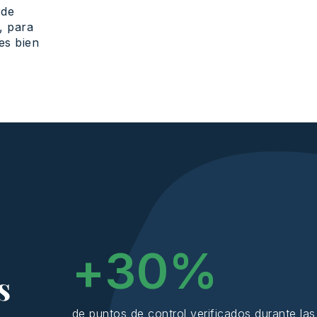
de
, para
es
bien
+
30
%
s
de puntos de control verificados durante las