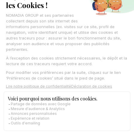
Withtime
Nomadia Geoconcept SIG
Gruppe
Nomadia
7opteam
Synchroteam
Gazoleen
Coredinate
MobileDev
With
Unterstützung
Nomadia TourSolver
Hinterlassen Sie Ihre Kontaktdaten
,
Wir
rufen Sie zurück.