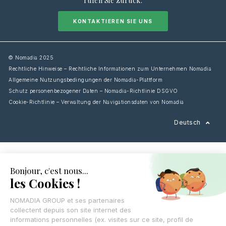
rufen Sie zurück.
KONTAKTIEREN SIE UNS
© Nomadia 2025
Rechtliche Hinweise – Rechtliche Informationen zum Unternehmen Nomadia
Allgemeine Nutzungsbedingungen der Nomadia-Plattform
Schutz personenbezogener Daten – Nomadia-Richtlinie DSGVO
Cookie-Richtlinie – Verwaltung der Navigationsdaten von Nomadia
Français
Deutsch
English
Español
Italiano