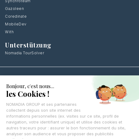
Synchroteam
Gazoleen
Coredinate
MobileDev
With
Unterstützung
Nomadia TourSolver
Hinterlassen Sie Ihre Kontaktdaten
,
Wir
rufen Sie zurück.
KONTAKTIEREN SIE UNS
© Nomadia 2025
Rechtliche Hinweise – Rechtliche Informationen zum Unternehmen Nomadia