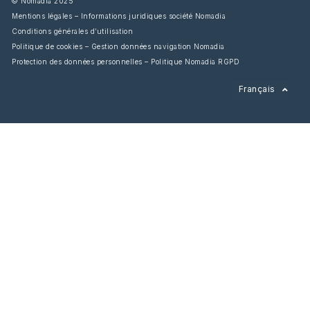
© Nomadia 2025
Mentions légales – Informations juridiques société Nomadia
Conditions générales d’utilisation
Politique de cookies – Gestion données navigation Nomadia
Protection des données personnelles – Politique Nomadia RGPD
English
Français
Español
Italiano
Deutsch