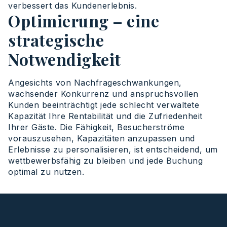
verbessert
das
Kundenerlebnis
.
Optimierung – eine
strategische
Notwendigkeit
Angesichts
von
Nachfrageschwankungen
,
wachsender
Konkurrenz
und
anspruchsvollen
Kunden
beeinträchtigt
jede
schlecht
verwaltete
Kapazität
Ihre
Rentabilität
und
die
Zufriedenheit
Ihrer
Gäste
. Die
Fähigkeit
,
Besucherströme
vorauszusehen
,
Kapazitäten
anzupassen
und
Erlebnisse
zu
personalisieren
,
ist
entscheidend
, um
wettbewerbsfähig
zu
bleiben
und
jede
Buchung
optimal
zu
nutzen
.