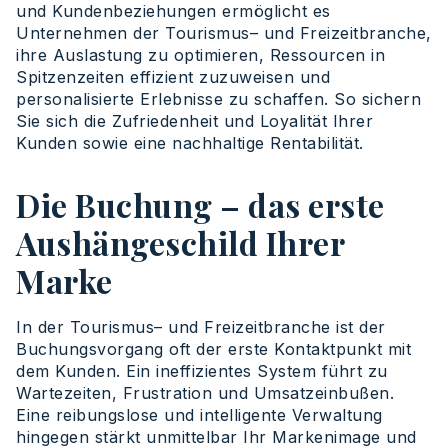
und
Kundenbeziehungen
ermöglicht
es
Unternehmen
der
Tourismus
–
und
Freizeitbranche
,
ihre
Auslastung
zu
optimieren
,
Ressourcen
in
Spitzenzeiten
effizient
zuzuweisen
und
personalisierte
Erlebnisse
zu
schaffen
. So
sichern
Sie
sich
die
Zufriedenheit
und
Loyalität
Ihrer
Kunden
sowie
eine
nachhaltige
Rentabilität
.
Die Buchung – das erste
Aushängeschild Ihrer
Marke
In der
Tourismus
–
und
Freizeitbranche
ist
der
Buchungsvorgang
oft
der
erste
Kontaktpunkt
mit
dem
Kunden
.
Ein
ineffizientes
System
führt
zu
Wartezeiten
, Frustration
und
Umsatzeinbußen
.
Eine
reibungslose
und
intelligente
Verwaltung
hingegen
stärkt
unmittelbar
Ihr
Markenimage
und