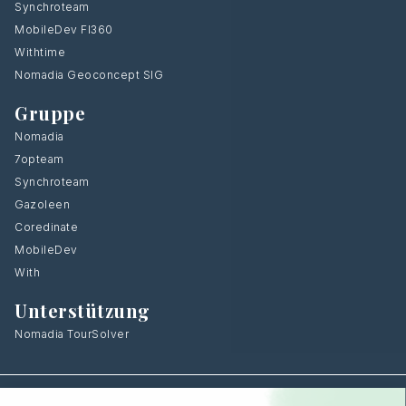
Synchroteam
MobileDev FI360
Withtime
Nomadia Geoconcept SIG
Gruppe
Nomadia
7opteam
Synchroteam
Gazoleen
Coredinate
MobileDev
With
Unterstützung
Nomadia TourSolver