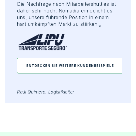
Die
Nachfrage
nach
Mitarbeitershuttles
ist
daher
sehr
hoch
.
Nomadia
ermöglicht
es
uns,
unsere
führende
Position in
einem
hart
umkämpften
Markt
zu
stärken
.
„
ENTDECKEN SIE WEITERE KUNDENBEISPIELE
Raúl
Quintero
,
Logistikleiter