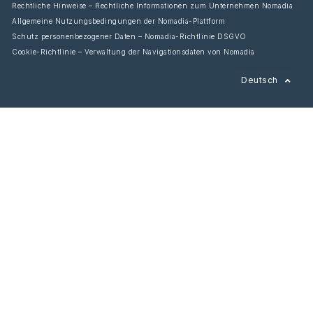
Rechtliche Hinweise – Rechtliche Informationen zum Unternehmen Nomadia
Allgemeine Nutzungsbedingungen der Nomadia-Plattform
Schutz personenbezogener Daten – Nomadia-Richtlinie DSGVO
Cookie-Richtlinie – Verwaltung der Navigationsdaten von Nomadia
Français
Deutsch
English
Español
Italiano