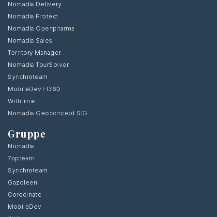
Nomadia Delivery
Nomadia Protect
Nomadia Openpharma
Nomadia Sales
Territory Manager
Nomadia TourSolver
Synchroteam
MobileDev FI360
Withtime
Nomadia Geoconcept SIG
Gruppe
Nomadia
7opteam
Synchroteam
Gazoleen
Coredinate
MobileDev