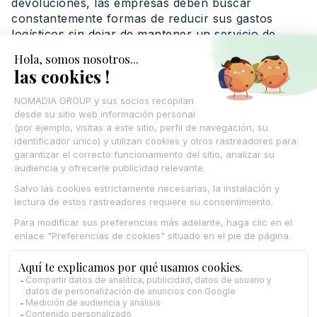
devoluciones, las empresas deben buscar
constantemente formas de reducir sus gastos
logísticos sin dejar de mantener un servicio de
calidad. Al mismo tiempo, la adopción de nuevas
tecnologías para automatizar y optimizar los
procesos implica inversiones significativas, cuyos
beneficios a veces solo se perciben a largo plazo.
Respetar los plazos también constituye un reto de
gran envergadura. Las expectativas de los clientes
en materia de rapidez de entrega, amplificadas por
el auge del comercio electrónico, ejercen una
fuerte presión sobre las cadenas logísticas. Las
perturbaciones imprevistas, como condiciones
meteorológicas adversas o incidentes técnicos,
agravan aún más esta situación. El segmento de la
última milla, en particular, sigue siendo uno de los
más costosos y difíciles de gestionar,
especialmente en entornos urbanos.
La gestión de datos y la trazabilidad se han
convertido en prioridades en un contexto en el que