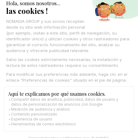
CONTÁCTANOS
© Nomadia 2025
Aviso legal
Condiciones generales de uso de la plataforma Nomadia
Política de cookies – Gestión de datos de navegación Nomadia
Protección de datos personales – Política Nomadia
Français
Español
English
Italiano
Deutsch