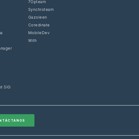
7Opteam
Synchroteam
Gazoleen
Coredinate
ma
MobileDev
With
anager
t SIG
NTÁCTANOS