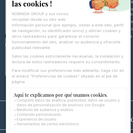
Los responsables de operaciones pueden
Noved
contar con una potente herramienta de
Nuestro
apoyo a la decisión que les permite
gratuit
automatizar la optimización de rutas,
Nuestro
logrando una mayor eficiencia y mejores
Casos d
condiciones de trabajo.
Calcule
Erica Hoff
23/09/2024
Nuestras ganancias de productividad nos
permitirán dedicar más tiempo a nuestros
clientes, mejorando así la calidad de
nuestro servicio.
Deje sus datos de 