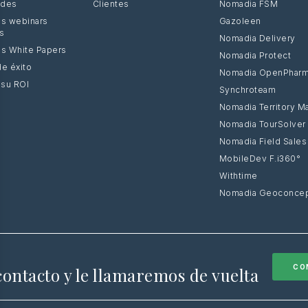
ades
Clientes
Nomadia FSM
s webinars
Gazoleen
os
Nomadia Delivery
s White Papers
Nomadia Protect
e éxito
Nomadia OpenPhar
 su ROI
Synchroteam
Nomadia Territory M
Nomadia TourSolver
Nomadia Field Sales
MobileDev F.i360°
Withtime
Nomadia Geoconcep
CO
contacto y le llamaremos de vuelta