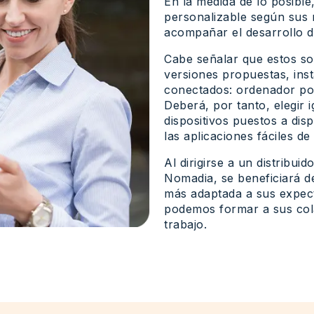
En la medida de lo posibl
personalizable según sus n
acompañar el desarrollo de
Cabe señalar que estos so
versiones propuestas, inst
conectados: ordenador port
Deberá, por tanto, elegir
dispositivos puestos a dis
las aplicaciones fáciles de u
Al dirigirse a un distribu
Nomadia, se beneficiará de
más adaptada a sus expecta
podemos formar a sus col
trabajo.