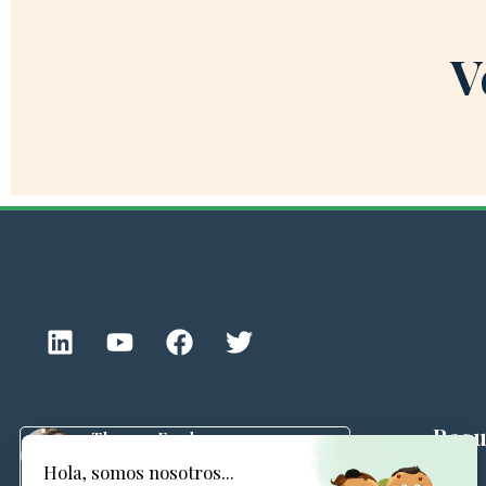
V
Recu
Thomas Fredon
05/02/2025
Blog