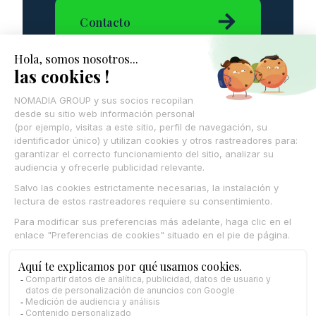
Contacto
Una empresa
impulsada por sus
equipos y su presencia
territorial
Para Maxime Dubois, la principal fortaleza de
Nomadia no reside en sus algoritmos, sino en
sus colaboradores.
La empresa se apoya en equipos
comprometidos, una cultura de innovación
profundamente arraigada y una sólida