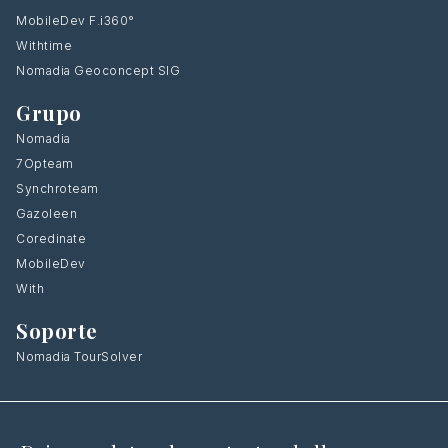
MobileDev F.i360°
Withtime
Nomadia Geoconcept SIG
Grupo
Nomadia
7Opteam
Synchroteam
Gazoleen
Coredinate
MobileDev
With
Soporte
Nomadia TourSolver