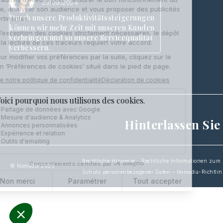
23/09/2024
Durch unsere Produktivitätssteigerungen
können wir mehr Zeit mit unseren Kunden
verbringen und so unsere Servicequalität
verbessern.
Hinterlassen Sie
Rechtliche Hinweise – Rechtliche Informationen zu
© Nomadia 2025
Schutz personenbezogener Daten – Nomadia-Richtli