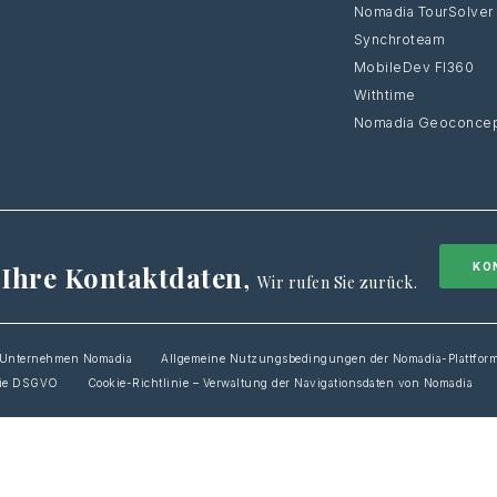
Nomadia TourSolver
Synchroteam
MobileDev FI360
Withtime
Nomadia Geoconcep
 Ihre Kontaktdaten
,
KO
Wir rufen Sie zurück.
m Unternehmen Nomadia
Allgemeine Nutzungsbedingungen der Nomadia-Plattfor
nie DSGVO
Cookie-Richtlinie – Verwaltung der Navigationsdaten von Nomadia