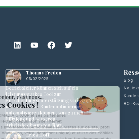
Ress
Thomas Fredon
05/02/2025
Blog
Betriebsleiter können sich auf ein
Neuigke
leistungsstarkes Tool zur
Kunden
Entscheidungsunterstützung verlassen,
ROI-Re
mit dem sie die Routenoptimierung
automatisieren können, was zu mehr
Effizienz und besseren
Arbeitsbedingungen führt.
Erica Hoff