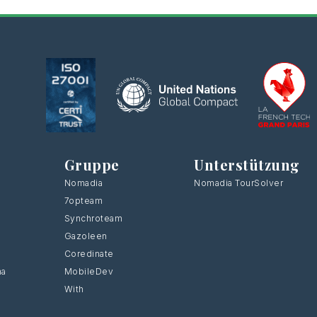
Gruppe
Unterstützung
Nomadia
Nomadia TourSolver
7opteam
Synchroteam
Gazoleen
Coredinate
ma
MobileDev
With