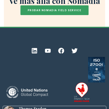
Ve más allá con Nomadia
PROBAR NOMADIA FIELD SERVICE
Thomas Fredon