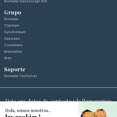
Nomadia Geoconcept SIG
Grupo
Nomadia
7Opteam
Synchroteam
Gazoleen
Coredinate
MobileDev
With
Soporte
Nomadia TourSolver
Deje sus datos de contacto y le llamaremos
de vuelta