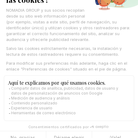
CONTÁCTANOS
© Nomadia 2025
Aviso legal
Condiciones generales de uso de la plataforma Nomadia
Política de cookies – Gestión de datos de navegación Nomadia
Protección de datos personales – Política Nomadia
Français
Español
English
Italiano
Deutsch