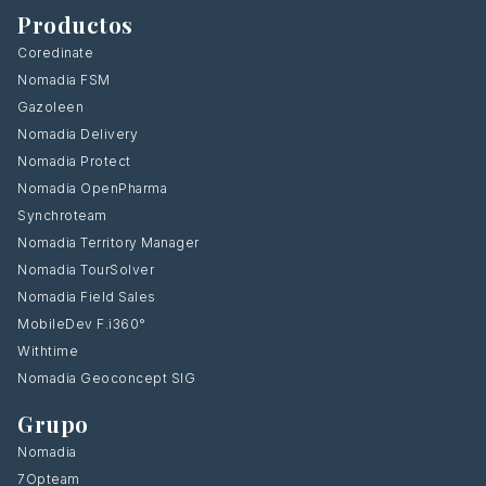
Productos
Coredinate
Nomadia FSM
Gazoleen
Nomadia Delivery
Nomadia Protect
Nomadia OpenPharma
Synchroteam
Nomadia Territory Manager
Nomadia TourSolver
Nomadia Field Sales
MobileDev F.i360°
Withtime
Nomadia Geoconcept SIG
Grupo
Nomadia
7Opteam