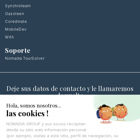
Synchroteam
Gazoleen
Coredinate
MobileDev
With
Soporte
Nomadia TourSolver
Deje sus datos de contacto y le llamaremos
de vuelta
CONTÁCTANOS
© Nomadia 2025
Aviso legal
Condiciones generales de uso de la plataforma Nomadia