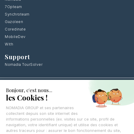
7Opteam
Synchroteam
Gazoleen
Coredinate
MobileDev
With
Support
Nomadia TourSolver
Laissez vos coordonnées
,
on vous rappelle
CONTACTEZ-NOUS
© Nomadia 2025
Mentions légales – Informations juridiques société Nomadia