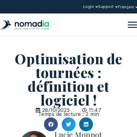
Login
Support
Français
Optimisation de
tournées :
définition et
logiciel !
28/10/2023
11:47
Temps de lecture : 2 min
Lucie Monnot