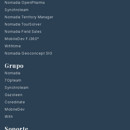
Nomadia OpenPharma
Synchroteam
Nomadia Territory Manager
Nomadia TourSolver
Nomadia Field Sales
MobileDev F.i360°
Withtime
Nomadia Geoconcept SIG
Grupo
Nomadia
7Opteam
Synchroteam
Gazoleen
Coredinate
MobileDev
With
Soporte