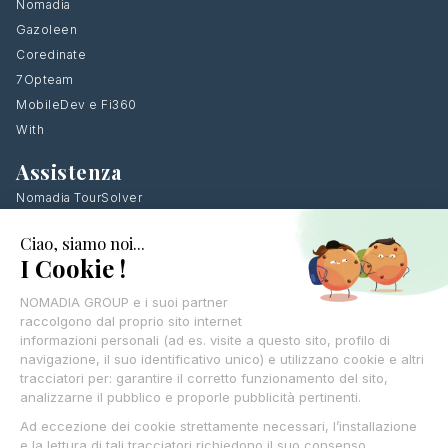
Nomadia
Gazoleen
Coredinate
7Opteam
MobileDev e Fi360
With
Assistenza
Nomadia TourSolver
Lascia i tuoi recapiti, ti richiameremo
CONTATTI
© Nomadia 2025
Protezione dei dati personali – Politica Nomadia