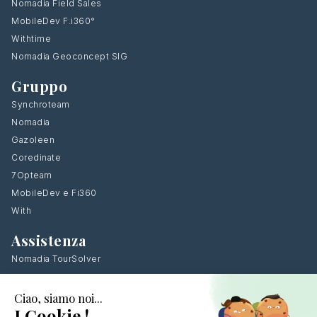
Nomadia Field Sales
MobileDev F.i360°
Withtime
Nomadia Geoconcept SIG
Gruppo
Synchroteam
Nomadia
Gazoleen
Coredinate
7Opteam
MobileDev e Fi360
With
Assistenza
Nomadia TourSolver