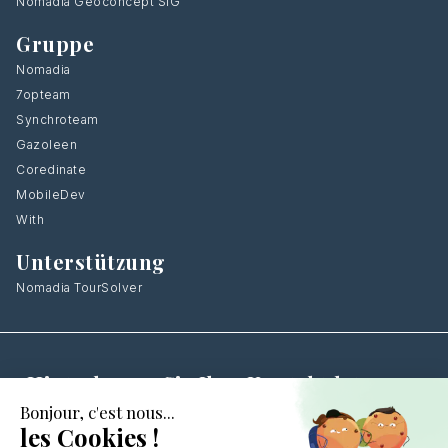
Nomadia Geoconcept SIG
Gruppe
Nomadia
7opteam
Synchroteam
Gazoleen
Coredinate
MobileDev
With
Unterstützung
Nomadia TourSolver
Hinterlassen Sie Ihre Kontaktdaten
,
Wir
rufen Sie zurück.