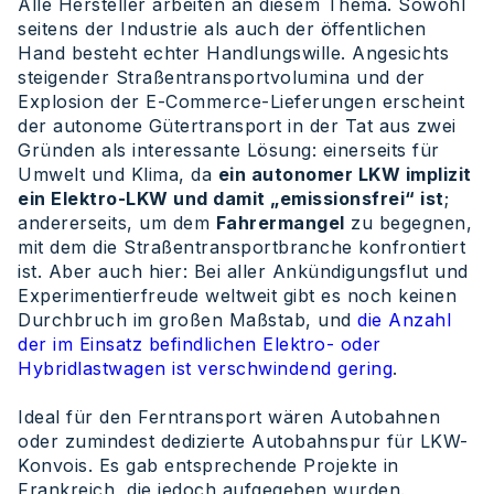
Alle Hersteller arbeiten an diesem Thema. Sowohl
seitens der Industrie als auch der öffentlichen
Hand besteht echter Handlungswille. Angesichts
steigender Straßentransportvolumina und der
Explosion der E-Commerce-Lieferungen erscheint
der autonome Gütertransport in der Tat aus zwei
Gründen als interessante Lösung: einerseits für
Umwelt und Klima, da
ein autonomer LKW implizit
ein Elektro-LKW und damit „emissionsfrei“ ist
;
andererseits, um dem
Fahrermangel
zu begegnen,
mit dem die Straßentransportbranche konfrontiert
ist. Aber auch hier: Bei aller Ankündigungsflut und
Experimentierfreude weltweit gibt es noch keinen
Durchbruch im großen Maßstab, und
die Anzahl
der im Einsatz befindlichen Elektro- oder
Hybridlastwagen ist verschwindend gering
.
Ideal für den Ferntransport wären Autobahnen
oder zumindest dedizierte Autobahnspur für LKW-
Konvois. Es gab entsprechende Projekte in
Frankreich, die jedoch aufgegeben wurden.