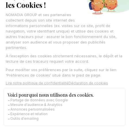
Thomas Fredon
05/02/2025
Betriebsleiter können sich auf ein leistungsstarkes Tool zur
Entscheidungsunterstützung verlassen, mit dem sie die
Routenoptimierung automatisieren können, was zu mehr
Effizienz und besseren Arbeitsbedingungen führt.
Erica Hoff
23/09/2024