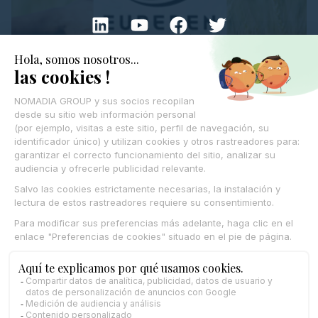
Eureden – Nomadia
4 agosto 2026
LEER MÁS »
Thomas Fredon
05/02/2025
Los responsables de operaciones pueden contar con una
potente herramienta de apoyo a la decisión que les permite
automatizar la optimización de rutas, logrando una mayor
eficiencia y mejores condiciones de trabajo.
Erica Hoff
23/09/2024