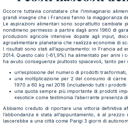
Occorre tuttavia constatare che l’immaginario alime
grandi insegne che i Francesi fanno la maggioranza dei
Le aspirazioni alimentari sono soprattutto cambiate p
nondimeno permesso a partire dagli anni 1960 di gara
produzioni agricole intensive dopate agli input, dis
agroalimentare planetaria che realizza economie di sc
I risultati sono stati all’appuntamento: in Francia ad
2014. Questo calo (-61,9%) ha alimentato per anni i co
ha avuto conseguenze piuttosto spiacevoli, tanto per il 
un’esplosione del numero di prodotti trasformati
una moltiplicazione per 2 del consumo di carne 
1970 a 60 kg nel 2018 (includendo tutti i prodott
una quota sempre più importante di prodotti impo
«esotici» come testimonia l’aberrante presenza di
Abbiamo creduto di riportare una vittoria definitiva aff
l’abbondanza è stata all’appuntamento, è al prezzo di
lascerebbe a una città come Parigi 3 giorni di autonom