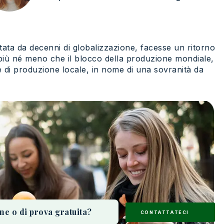
lutata da decenni di globalizzazione, facesse un ritorno
é più né meno che il blocco della produzione mondiale,
 di produzione locale, in nome di una sovranità da
ne o di prova gratuita?
CONTACTEZ-NOUS
CONTATTATECI