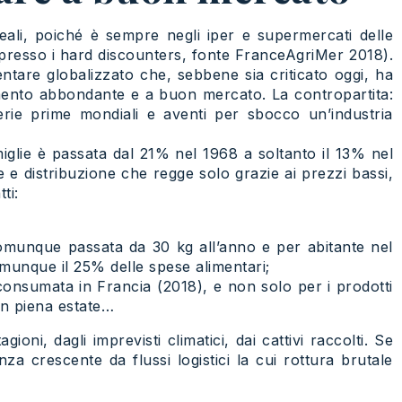
ali, poiché è sempre negli iper e supermercati delle
% presso i hard discounters, fonte FranceAgriMer 2018).
ntare globalizzato che, sebbene sia criticato oggi, ha
imento abbondante e a buon mercato. La contropartita:
terie prime mondiali e aventi per sbocco un’industria
miglie è passata dal 21% nel 1968 a soltanto il 13% nel
 e distribuzione che regge solo grazie ai prezzi bassi,
ti:
comunque passata da 30 kg all’anno e per abitante nel
omunque il 25% delle spese alimentari;
consumata in Francia (2018), e non solo per i prodotti
in piena estate…
oni, dagli imprevisti climatici, dai cattivi raccolti. Se
a crescente da flussi logistici la cui rottura brutale