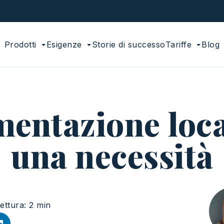
Prodotti
Esigenze
Storie di successo
Tariffe
Blog
entazione loca
una necessità
ettura: 2 min