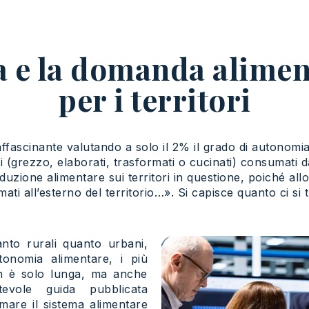
a e la domanda alimen
per i territori
affascinante valutando a solo il 2% il grado di autonom
ri (grezzo, elaborati, trasformati o cucinati) consumati 
zione alimentare sui territori in questione, poiché allo 
ati all’esterno del territorio…». Si capisce quanto ci si
anto rurali quanto urbani,
onomia alimentare, i più
n è solo lunga, ma anche
vole guida pubblicata
rmare il sistema alimentare