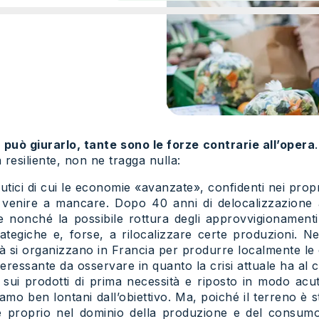
 può giurarlo, tante sono le forze contrarie all’opera
resiliente, non ne tragga nulla:
eutici di cui le economie «avanzate», confidenti nei pro
venire a mancare. Dopo 40 anni di delocalizzazione a
 nonché la possibile rottura degli approvvigionamenti i
trategiche e, forse, a rilocalizzare certe produzioni. Ne
à si organizzano in Francia per produrre localmente le
 interessante da osservare in quanto la crisi attuale ha a
i prodotti di prima necessità e riposto in modo acuto 
siamo ben lontani dall’obiettivo. Ma, poiché il terreno
è proprio nel dominio della produzione e del consumo