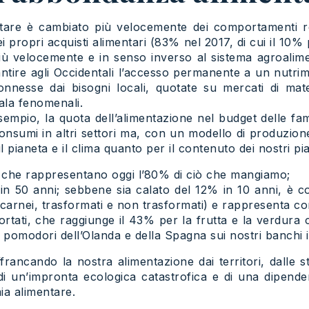
ntare è cambiato più velocemente dei comportamenti re
 propri acquisti alimentari (83% nel 2017, di cui il 10
iù velocemente e in senso inverso al sistema agroalime
ntire agli Occidentali l’accesso permanente a un nutr
connesse dai bisogni locali, quotate su mercati di ma
ala fenomenali.
 esempio, la quota dell’alimentazione nel budget delle fa
nsumi in altri settori ma, con un modello di produzione
pianeta e il clima quanto per il contenuto dei nostri piat
, che rappresentano oggi l’80% di ciò che mangiamo;
in 50 anni; sebbene sia calato del 12% in 10 anni, è 
i carnei, trasformati e non trasformati) e rappresenta c
rtati, che raggiunge il 43% per la frutta e la verdura 
 pomodori dell’Olanda e della Spagna sui nostri banchi 
rancando la nostra alimentazione dai territori, dalle stagi
 un’impronta ecologica catastrofica e di una dipendenz
ia alimentare.