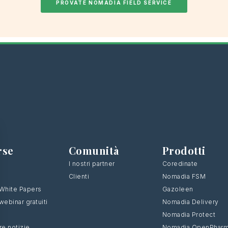
PROVATE NOMADIA FIELD SERVICE
rse
Comunità
Prodotti
I nostri partner
Coredinate
Clienti
Nomadia FSM
i White Papers
Gazoleen
 webinar gratuiti
Nomadia Delivery
Nomadia Protect
re notizie
Nomadia OpenPhar