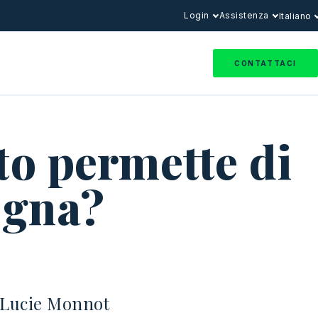
Login
Assistenza
Italiano
CONTATTACI
to permette di
egna?
Lucie Monnot