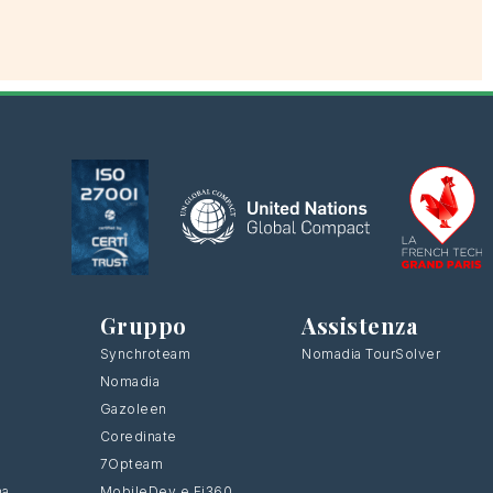
Gruppo
Assistenza
Synchroteam
Nomadia TourSolver
Nomadia
Gazoleen
Coredinate
7Opteam
ma
MobileDev e Fi360