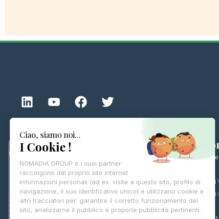
Riso
Thomas Fredon
05/02/2025
Risorse
I responsabili delle operazioni possono
Blog
contare su un potente strumento di
I nostr
supporto decisionale che automatizza
I nostri
l’ottimizzazione dei percorsi, aumentando
Clienti
l’efficienza e migliorando le condizioni di
lavoro.
Le nost