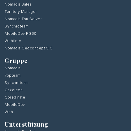
Nomadia Sales
Territory Manager
Nomadia TourSolver
Synchroteam
MobileDev FI360
Withtime
Nomadia Geoconcept SIG
Gruppe
Nomadia
7opteam
Synchroteam
Gazoleen
Coredinate
MobileDev
With
Unterstützung