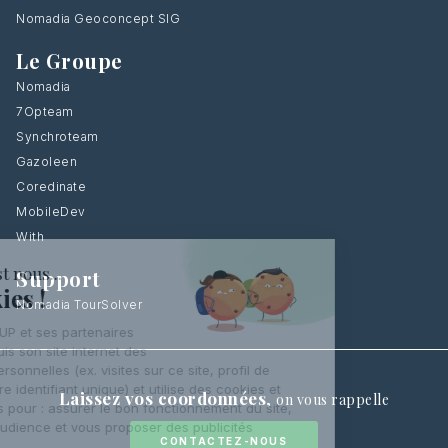
Nomadia Geoconcept SIG
Le Groupe
Nomadia
7Opteam
Synchroteam
Gazoleen
Coredinate
MobileDev
With
Support
Nomadia TourSolver
Laissez vos coordonnées
,
on vous rappelle
CONTACTEZ-NOUS